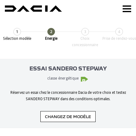
1
2
3
4
Sélection modèle
Energie
Choix
Prise de rendez-vous
concessionnaire
ESSAI SANDERO STEPWAY
classe énergétique
B
116
Réservez un essai chez le concessionnaire Dacia de votre choix et testez
SANDERO STEPWAY dans des conditions optimales.
CHANGEZ DE MODÈLE