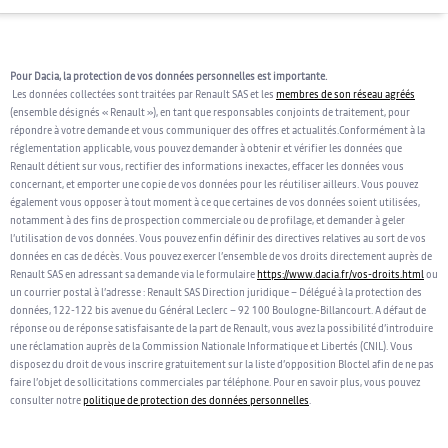
Pour Dacia, la protection de vos données personnelles est importante.
Les données collectées sont traitées par Renault SAS et les
membres de son réseau agréés
(ensemble désignés « Renault »), en tant que responsables conjoints de traitement, pour
répondre à votre demande et vous communiquer des offres et actualités.Conformément à la
réglementation applicable, vous pouvez demander à obtenir et vérifier les données que
Renault détient sur vous, rectifier des informations inexactes, effacer les données vous
concernant, et emporter une copie de vos données pour les réutiliser ailleurs. Vous pouvez
également vous opposer à tout moment à ce que certaines de vos données soient utilisées,
notamment à des fins de prospection commerciale ou de profilage, et demander à geler
l’utilisation de vos données. Vous pouvez enfin définir des directives relatives au sort de vos
données en cas de décès. Vous pouvez exercer l’ensemble de vos droits directement auprès de
Renault SAS en adressant sa demande via le formulaire
https://www.dacia.fr/vos-droits.html
ou
un courrier postal à l’adresse : Renault SAS Direction juridique – Délégué à la protection des
données, 122-122 bis avenue du Général Leclerc – 92 100 Boulogne-Billancourt. A défaut de
réponse ou de réponse satisfaisante de la part de Renault, vous avez la possibilité d’introduire
une réclamation auprès de la Commission Nationale Informatique et Libertés (CNIL). Vous
disposez du droit de vous inscrire gratuitement sur la liste d’opposition Bloctel afin de ne pas
faire l’objet de sollicitations commerciales par téléphone. Pour en savoir plus, vous pouvez
consulter notre
politique de protection des données personnelles
.