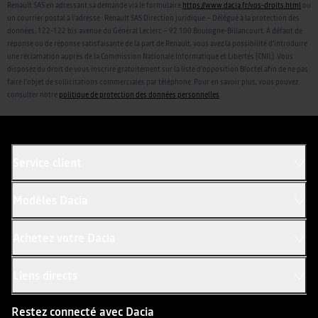
Renault SAS en adressant sa demande via le formulaire
https://www.dacia.fr/vos-droits.html
ou
un courrier postal à l’adresse : Renault SAS Direction juridique – Délégué à la protection des
données, 122-122 bis avenue du Général Leclerc – 92 100 Boulogne-Billancourt. A défaut de
réponse ou de réponse satisfaisante de la part de Renault, vous avez la possibilité d’introduire
une réclamation auprès de la Commission Nationale Informatique et Libertés (CNIL). Vous
disposez du droit de vous inscrire gratuitement sur la liste d’opposition Bloctel afin de ne pas
faire l’objet de sollicitations commerciales par téléphone. Pour en savoir plus, vous pouvez
consulter notre
politique de protection des données personnelles
.
Service client
Modèles Dacia
Achetez votre Dacia
Liens directs
Restez connecté avec Dacia