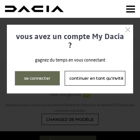
1
2
3
4
vous avez un compte My Dacia
Sélection modèle
Energie
Choix
Prise de rendez-
?
concessionnaire
vous
gagnez du temps en vous connectant
Vous avez choisi
se connecter
continuer en tant qu'invité
BIGSTER
Mild Hybrid
classe énergétique
C
137
Réservez un essai chez le concessionnaire Renault de votre choix et testez BIGSTER dans des
conditions optimales.
CHANGEZ DE MODÈLE